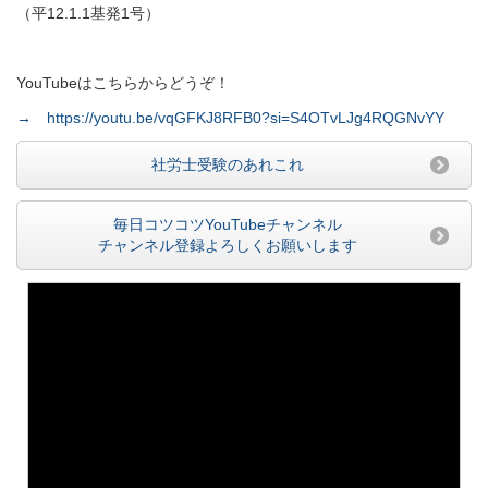
（平
12.1.1
基発
1
号）
YouTubeはこちらからどうぞ！
→ https://youtu.be/vqGFKJ8RFB0?si=S4OTvLJg4RQGNvYY
社労士受験のあれこれ
毎日コツコツYouTubeチャンネル
チャンネル登録よろしくお願いします