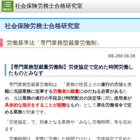
社会保険労務士合格研究室
MENU
社会保険労務士合格研究室
労働基準法「専門業務型裁量労働制」
R8-288
06.08
【専門業務型裁量労働制】労使協定で定めた時間労働し
たものとみなす
専門業務型裁量労働制は、「業務の性質上その
遂行の方法
を
大
幅に当該業務に従事する
労働者の裁量
にゆだねる必要がある
た
め、当該
業務の遂行の手段及び時間配分の決定等
に関し
使用者が
具体的な指示をすることが困難
なもの
」として
厚生労働省令で定
める業務
が対象です。
「労使協定」で、対象となる業務や「みなし労働時間」等を定め
ます。
労働時間は、実際に労働した時間ではなく、労使協定で定めた