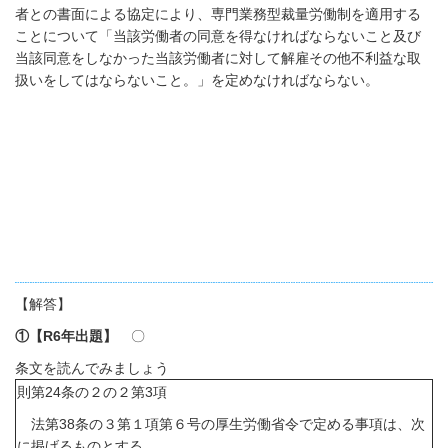
者との書面による協定により、専門業務型裁量労働制を適用する
ことについて「当該労働者の同意を得なければならないこと及び
当該同意をしなかった当該労働者に対して解雇その他不利益な取
扱いをしてはならないこと。」を定めなければならない。
【解答】
①【
R6
年出題】
〇
条文を読んでみましょう
則第
24
条の２の２第
3
項
法第
38
条の３第１項第６号の厚生労働省令で定める事項は、次
に掲げるものとする。