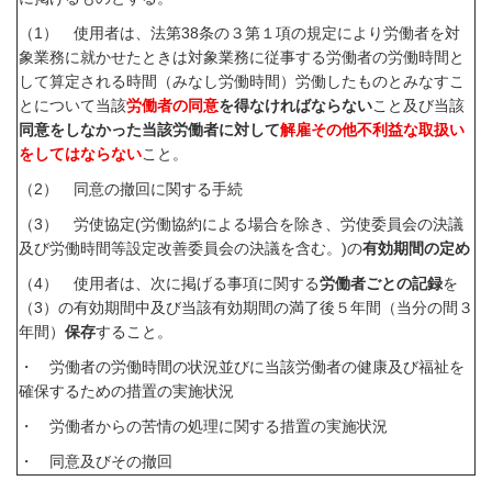
（
1
） 使用者は、法第
38
条の３第１項の規定により労働者を対
象業務に就かせたときは対象業務に従事する労働者の労働時間と
して算定される時間（みなし労働時間）労働したものとみなすこ
とについて当該
労働者の同意
を得なければならない
こと及び当該
同意をしなかった当該労働者に対して
解雇その他不利益な取扱い
をしてはならない
こと。
（
2
） 同意の撤回に関する手続
（
3
） 労使協定
(
労働協約による場合を除き、労使委員会の決議
及び労働時間等設定改善委員会の決議を含む。
)
の
有効期間の定め
（
4
） 使用者は、次に掲げる事項に関する
労働者ごとの記録
を
（
3
）の有効期間中及び当該有効期間の満了後５年間（当分の間３
年間）
保存
すること。
・ 労働者の労働時間の状況並びに当該労働者の健康及び福祉を
確保するための措置の実施状況
・ 労働者からの苦情の処理に関する措置の実施状況
・ 同意及びその撤回