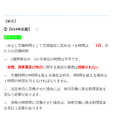
【解答】
②【
H19
年出題】
〇
ポイント！
・みなし労働時間として労使協定に定めるべき時間は、「
1
日
」当
たりの労働時間
→
1
週間単位や、
1
か月単位の時間は不可です。
・
休憩、深夜業及び休日
に関する規定の適用は
排除されない
→ 労働時間が
6
時間を超える場合は
45
分、
8
時間を超える場合は
１時間の休憩を与えなければなりません。
→ 法定休日に労働させた場合には、休日労働に係る割増賃金を
支払う必要があります。
→ 深夜の時間帯に労働させた場合は、深夜労働に係る割増賃金
を支払う必要があります