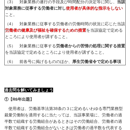
（
3
） 対象業務の遂行の手段及び時間配分の決定等に関し、
当該
対象業務に従事する労働者に対し
使用者が具体的な指示をしない
こと。
（
4
） 対象業務に従事する労働者の労働時間の状況に応じた当該
労働者の健康及び福祉を確保するための措置
を当該協定で定める
ところにより使用者が講ずること。
（
5
） 対象業務に従事する
労働者からの苦情の処理に関する措置
を当該協定で定めるところにより使用者が講ずること。
（
6
） 前各号に掲げるもののほか、
厚生労働省令で定める事項
過去問を解いてみましょう
①【
R6
年出題】
使用者は、労働基準法第
38
条の３に定めるいわゆる専門業務型
裁量労働制を適用するに当たっては、当該事業場に、労働者の過
半数で組織する労働組合があるときはその労働組合、労働者の過
半数で組織する労働組合がないときは労働者の過半数を代表する