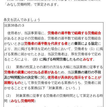
「みなし労働時間」で算定されます。
条文を読んでみましょう
法第
38
条の３
使用者が、当該事業場に、
労働者の過半数で組織する労働組合
があるときはその労働組合、労働者の過半数で組織する労働組合
がないときは
労働者の過半数を代表する者
との
書面による協定
に
より、次に掲げる事項を定めた場合において、労働者を（
1
）に掲
げる業務に就かせたときは、当該労働者は、厚生労働省令で定め
るところにより、
（
2
）に掲げる時間労働したものと
みなす
。
（
1
） 業務の性質上その遂行の方法を大幅に当該業務に従事する
労働者の裁量にゆだねる必要がある
ため、当該
業務の遂行の手段
及び時間配分の決定等
に関し
使用者が具体的な指示をすることが
困難なもの
として厚生労働省令で定める業務のうち、労働者に就
かせることとする業務
(
以下「対象業務」という。
)
（
2
） 対象業務に従事する労働者の労働時間として算定される時
間（
みなし労働時間
）