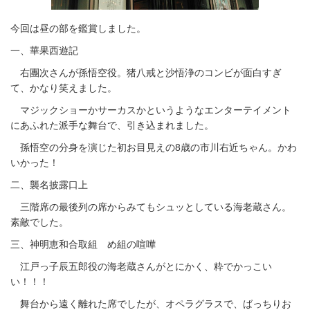
今回は昼の部を鑑賞しました。
一、華果西遊記
右團次さんが孫悟空役。猪八戒と沙悟浄のコンビが面白すぎ
て、かなり笑えました。
マジックショーかサーカスかというようなエンターテイメント
にあふれた派手な舞台で、引き込まれました。
孫悟空の分身を演じた初お目見えの8歳の市川右近ちゃん。かわ
いかった！
二、襲名披露口上
三階席の最後列の席からみてもシュッとしている海老蔵さん。
素敵でした。
三、神明恵和合取組 め組の喧嘩
江戸っ子辰五郎役の海老蔵さんがとにかく、粋でかっこい
い！！！
舞台から遠く離れた席でしたが、オペラグラスで、ばっちりお