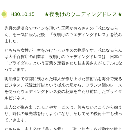
H30.10.15 ★夜明けのウエディングドレス★
先月の講演会でサインを頂いた玉岡かおるさんの「花になるら
ん」を一気に読んだ後、「夜明けのウエディングドレス」を読み
ました。
どちらも女性が一生をかけたビジネスの物語です。花になるらん
は大手百貨店の創業者、夜明けのウェディングドレスは、日本に
「ブライダル」という言葉を定着させた桂由美さんがモデルにな
っています。
明治維新で京都に残された職人が作り上げた芸術品を海外で売る
ビジネス、花嫁は打掛という従来の形から、フランス製のレース
を使ったウェディングドレス姿の花嫁を当たり前にしたブライダ
ルビジネス。
主人公が生み出したモノやサービスは、何もないところから始ま
り、時代の最先端を行くようになり、そしてその後何十年も残っ
ていきます。
どちらも、主人公は「美」を愛し、「強い信念」を行動力で叶え