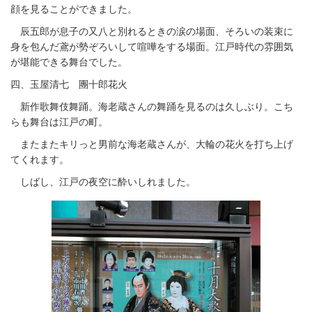
顔を見ることができました。
辰五郎が息子の又八と別れるときの涙の場面、そろいの装束に
身を包んだ鳶が勢ぞろいして喧嘩をする場面。江戸時代の雰囲気
が堪能できる舞台でした。
四、玉屋清七 團十郎花火
新作歌舞伎舞踊。海老蔵さんの舞踊を見るのは久しぶり。こち
らも舞台は江戸の町。
またまたキリっと男前な海老蔵さんが、大輪の花火を打ち上げ
てくれます。
しばし、江戸の夜空に酔いしれました。