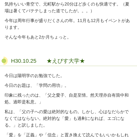
気持ちいい青空で、元町駅から20分ほど歩くのも快適です。（夏
場は暑くてバテテしまった道でしたが。。。）
今年は周年行事が盛りだくさんの年。11月も12月もイベントがあ
ります。
そんな今年もあと2か月ちょっと。
H30.10.25 ★えびす大学★
今日は陽明学のお勉強でした。
今日のお題は、「学問の用功」。
印象に残ったのは、「父之愛子、自是至情。然天理亦自有箇中和
処。過即是私意。」
私は、「父の子への愛は絶対的なもの。しかし、心はなだらかで
なくてはならない。絶対的な「愛」も過剰になれば、エゴにな
る。」と訳しました。
「愛」を「正義」や「信念」と置き換えて読んでもいいかもしれ