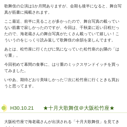
歌舞伎の公演は1か月間ありますが、会期も後半になると、舞台写
真が筋書に掲載されます。
ここ最近、前半に見ることが多かったので、舞台写真の載ってい
ない筋書で寂しかったのですが、今回は、千秋楽に近い日程だっ
たので、海老蔵さんの舞台写真がたくさん載っていて嬉しい！こ
ういうのをじっくり読み返して歌舞伎の余韻を楽しんでます。
あとは、松竹座に行くたびに気になっていた松竹座のお隣の「は
り重」。
今回初めて幕間の食事に、はり重のミックスサンドイッチを買っ
てみました。
いやあ、期待どおり美味しかった♡次に松竹座に行くときも買お
うと思ってます。
H30.10.21 ★十月大歌舞伎＠大阪松竹座★
大阪松竹座で海老蔵さんが出演される「十月大歌舞伎」を見てき