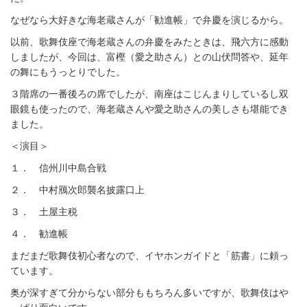
なぜなら大好きな海老蔵さんが「勧進帳」で弁慶を演じるから。
以前、歌舞伎座で海老蔵さんの弁慶をみたときは、飛六方に感動
しましたが、今回は、富樫（愛之助さん）との山伏問答や、延年
の舞にもうっとりでした。
３階席の一番後ろの席でしたが、南座はこじんまりしているし双
眼鏡も使ったので、海老蔵さんや愛之助さんの美しさも堪能でき
ました。
＜演目＞
１． 信州川中島合戦
２． 中村鴈次郎襲名披露口上
３． 土屋主税
４． 勧進帳
まだまだ歌舞伎初心者なので、イヤホンガイドと「筋書」に頼っ
ています。
奥が深すぎて分からない部分ももちろん多いですが、歌舞伎はや