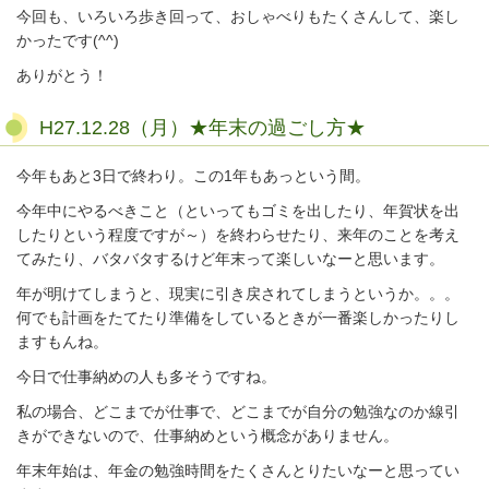
今回も、いろいろ歩き回って、おしゃべりもたくさんして、楽し
かったです(^^)
ありがとう！
H27.12.28（月）★年末の過ごし方★
今年もあと3日で終わり。この1年もあっという間。
今年中にやるべきこと（といってもゴミを出したり、年賀状を出
したりという程度ですが～）を終わらせたり、来年のことを考え
てみたり、バタバタするけど年末って楽しいなーと思います。
年が明けてしまうと、現実に引き戻されてしまうというか。。。
何でも計画をたてたり準備をしているときが一番楽しかったりし
ますもんね。
今日で仕事納めの人も多そうですね。
私の場合、どこまでが仕事で、どこまでが自分の勉強なのか線引
きができないので、仕事納めという概念がありません。
年末年始は、年金の勉強時間をたくさんとりたいなーと思ってい