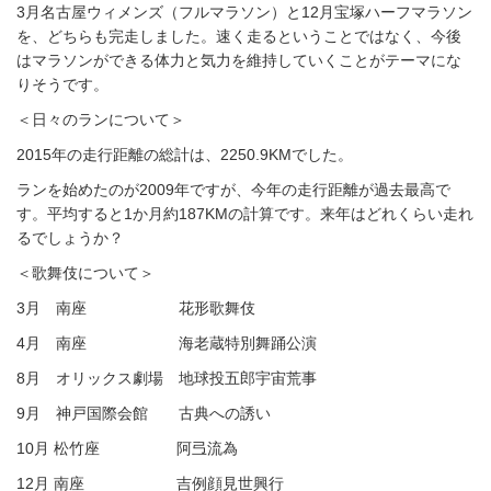
3月名古屋ウィメンズ（フルマラソン）と12月宝塚ハーフマラソン
を、どちらも完走しました。速く走るということではなく、今後
はマラソンができる体力と気力を維持していくことがテーマにな
りそうです。
＜日々のランについて＞
2015年の走行距離の総計は、2250.9KMでした。
ランを始めたのが2009年ですが、今年の走行距離が過去最高で
す。平均すると1か月約187KMの計算です。来年はどれくらい走れ
るでしょうか？
＜歌舞伎について＞
3月 南座 花形歌舞伎
4月 南座 海老蔵特別舞踊公演
8月 オリックス劇場 地球投五郎宇宙荒事
9月 神戸国際会館 古典への誘い
10月 松竹座 阿弖流為
12月 南座 吉例顔見世興行