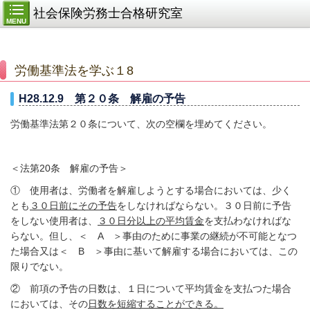
社会保険労務士合格研究室
MENU
労働基準法を学ぶ１8
H28.12.9 第２０条 解雇の予告
労働基準法第２０条について、次の空欄を埋めてください。
＜法第20条 解雇の予告＞
① 使用者は、労働者を解雇しようとする場合においては、少く
とも
３０日前にその予告
をしなければならない。３０日前に予告
をしない使用者は、
３０日分以上の平均賃金
を支払わなければな
らない。但し、＜ A ＞事由のために事業の継続が不可能となつ
た場合又は＜ B ＞事由に基いて解雇する場合においては、この
限りでない。
② 前項の予告の日数は、１日について平均賃金を支払つた場合
においては、その
日数を短縮することができる。