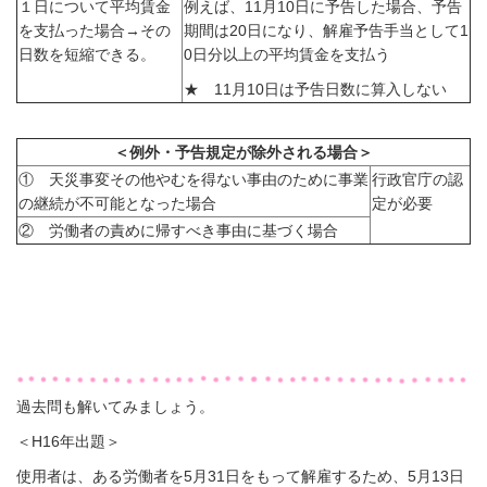
１日について平均賃金
例えば、11月10日に予告した場合、予告
を支払った場合→その
期間は20日になり、解雇予告手当として1
日数を短縮できる。
0日分以上の平均賃金を支払う
★ 11月10日は予告日数に算入しない
＜例外・予告規定が除外される場合＞
① 天災事変その他やむを得ない事由のために事業
行政官庁の認
の継続が不可能となった場合
定が必要
② 労働者の責めに帰すべき事由に基づく場合
過去問も解いてみましょう。
＜H16年出題＞
使用者は、ある労働者を
5
月
31
日をもって解雇するため、
5
月
13
日