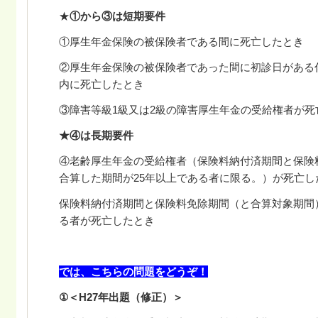
★
①から③は短期要件
①厚生年金保険の被保険者である間に死亡したとき
②厚生年金保険の被保険者であった間に初診日がある
内に死亡したとき
③障害等級1級又は2級の障害厚生年金の受給権者が死
★④は長期要件
④老齢厚生年金の受給権者（保険料納付済期間と保険
合算した期間が25年以上である者に限る。）が死亡し
保険料納付済期間と保険料免除期間（と合算対象期間
る者が死亡したとき
では、こちらの問題をどうぞ！
①＜H27年出題
（修正）＞