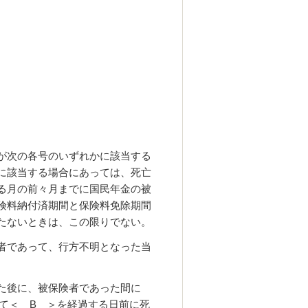
が次の各号のいずれかに該当する
に該当する場合にあっては、死亡
る月の前々月までに国民年金の被
険料納付済期間と保険料免除期間
たないときは、この限りでない。
者であって、行方不明となった当
。
した後に、被保険者であった間に
て＜ B ＞を経過する日前に死