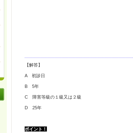
【解答】
A
初診日
B 5年
C
障害等級の１
級又は２
級
D 25年
ポイント！