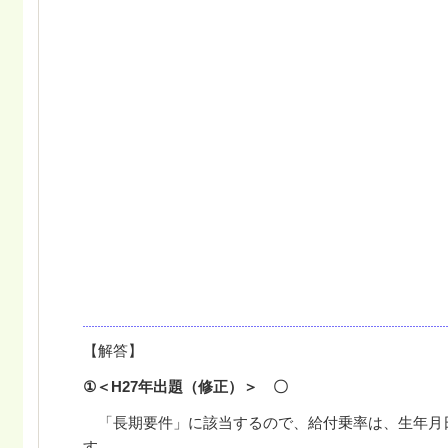
【解答】
①＜H27年出題
（修正）＞ 〇
「長期要件」に該当するので、給付乗率は、生年月
す。