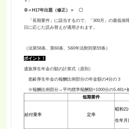
②＜H17年出題
（修正）＞ 〇
「長期要件」に該当するので、「
300
月」の最低保
日に応じた読み替えが適用されます。
（法第58条、第60条、S60年法附則第59条）
ポイント！
遺族厚生年金の額の計算式（原則）
老齢厚生年金の報酬比例部分の年金額の4分の３
※報酬比例部分→平均標準報酬額×1000分の5.481
短期要件
昭和2
給付乗率
定率
生年月