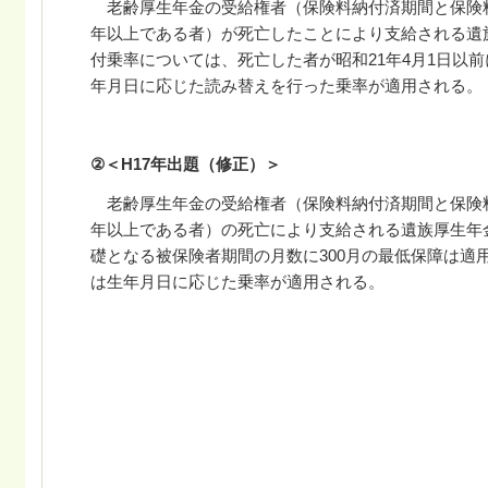
老齢厚生年金の受給権者（保険料納付済期間と保険
年以上である者）が死亡したことにより支給される遺
付乗率については、死亡した者が昭和
21
年
4
月
1
日以前
年月日に応じた読み替えを行った乗率が適用される。
②＜H17年出題
（修正）＞
老齢厚生年金の受給権者（保険料納付済期間と保険
年以上である者）の死亡により支給される遺族厚生年
礎となる被保険者期間の月数に
300
月の最低保障は適
は生年月日に応じた乗率が適用される。