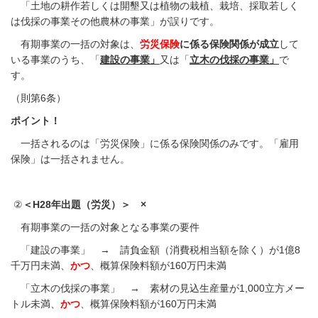
「
土地の耕作若しくは開墾又は植物の栽植、栽培、採取若しく
は伐採の事業その他農林の事業」が誤りです。
有期事業の一括の対象は、
労災保険
に係る保険関係が成立
して
いる事業のうち、「
建設の事業」
又は「
立木の伐採の事業」
で
す。
（則第6条）
ポイント！
一括されるのは「労災保険」に係る保険関係のみです。「雇用
保険」は一括されません。
②
＜H28年出題（労災）＞ ×
有期事業の一括の対象となる事業の要件
「建設の事業」 → 請負金額（消費税相当額を除く）が1億8
千万円未満、
かつ
、概算保険料額が160万円未満
「立木の伐採の事業」 → 素材の見込生産量が1,000立方メー
トル未満、
かつ
、概算保険料額が160万円未満