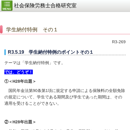
社会保険労務士合格研究室
MENU
学生納付特例 その１
R3-269
R3.5.19 学生納付特例のポイントその１
テーマは「学生納付特例」です。
では、どうぞ！
①＜H28
年出題＞
国民年金法第
90
条第
1
項に規定する申請による保険料の全額免除
の規定について、学生である期間及び学生であった期間は、その
適用を受けることができない。
②＜H28
年出題＞