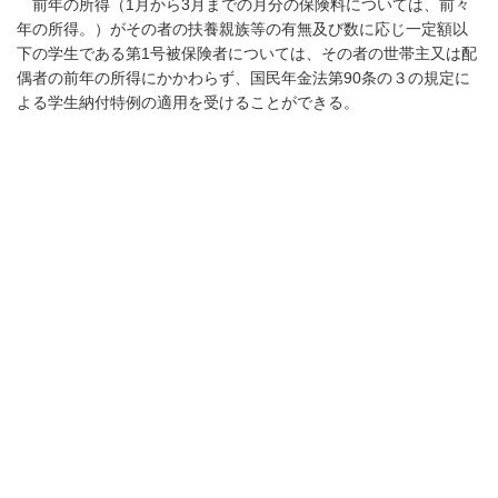
前年の所得（
1
月から
3
月までの月分の保険料については、前々
年の所得。）がその者の扶養親族等の有無及び数に応じ一定額以
下の学生である第
1
号被保険者については、その者の世帯主又は配
偶者の前年の所得にかかわらず、国民年金法第
90
条の３の規定に
よる学生納付特例の適用を受けることができる。