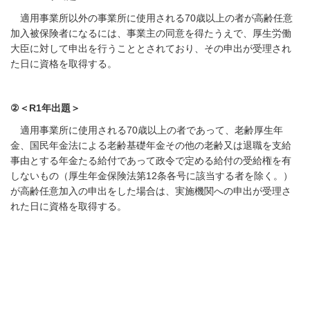
適用事業所以外の事業所に使用される
70
歳以上の者が高齢任意
加入被保険者になるには、事業主の同意を得たうえで、厚生労働
大臣に対して申出を行うこととされており、その申出が受理され
た日に資格を取得する。
②＜R1年出題＞
適用事業所に使用される
70
歳以上の者であって、老齢厚生年
金、国民年金法による老齢基礎年金その他の老齢又は退職を支給
事由とする年金たる給付であって政令で定める給付の受給権を有
しないもの（厚生年金保険法第
12
条各号に該当する者を除く。）
が高齢任意加入の申出をした場合は、実施機関への申出が受理さ
れた日に資格を取得する。