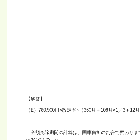
【解答】
（E）
780,900
円
×
改定率
×
（
360
月＋
108
月
×1
／
3
＋
12
月
全額免除期間の計算は、国庫負担の割合で変わりま
は
3
分の
1
でした。