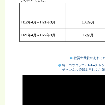
H12
年
4
月～
H21
年
3
月
108
か月
H21
年
4
月～
H22
年
3
月
12
か月
社労士受験のあれこ
毎日コツコツYouTubeチャ
チャンネル登録よろしくお願