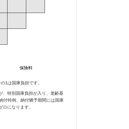
保険料
分の
1
は国庫負担です。
が、特別国庫負担が入り、老齢基
納付特例、納付猶予期間には国庫
ゼロになります。