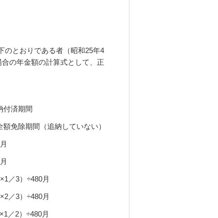
下のとおりである者（昭和
25
年
4
場合の年金額の計算式として、正
納付済期間
全額免除期間（追納していない）
月
月
×1
／
3
）
÷480
月
×2
／
3
）
÷480
月
×1
／
2
）
÷480
月