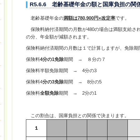
R5.6.6 老齢基礎年金の額と国庫負担の関
老齢基礎年金の
満額は
780,900
円×改定率
です。
保険料納付済期間の月数が
480
の場合は満額支給さ
の分、年金額が減額されます。
保険料納付済期間の月数は１で計算しますが、免除期
保険料
4
分の
1
免除
期間 → ８分の７
保険料半額免除期間 →
4
分の
3
保険料
4
分の
3
免除
期間 →
8
分の
5
保険料
全額免除
期間 →
2
分の
1
この割合は、国庫負担との関係で決まります。
１