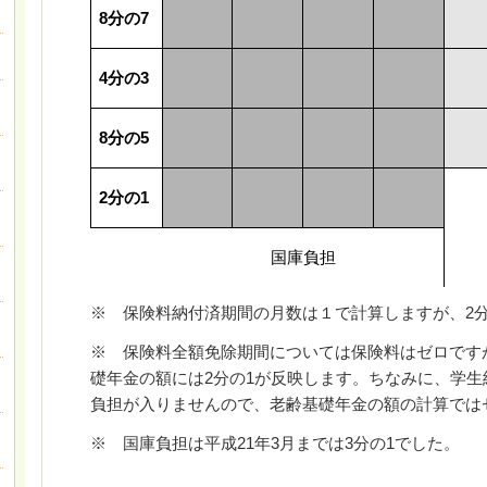
8
分の
7
4
分の
3
8
分の
5
2
分の
1
国庫負担
※ 保険料納付済期間の月数は１で計算しますが、
2
※ 保険料全額免除期間については保険料はゼロです
礎年金の額には
2
分の
1
が反映します。ちなみに、学生
負担が入りませんので、老齢基礎年金の額の計算では
※ 国庫負担は平成
21
年
3
月までは
3
分の
1
でした。