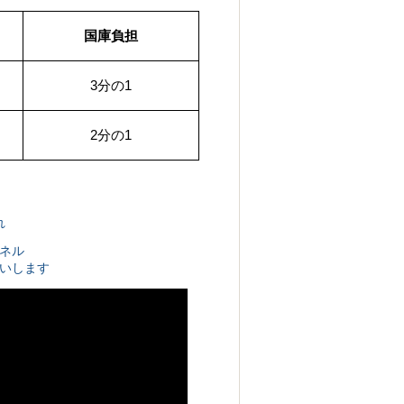
国庫負担
3
分の
1
2
分の
1
れ
ンネル
いします