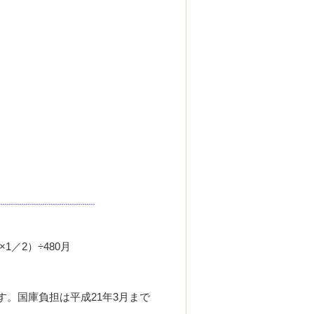
×1
／
2
）
÷480
月
す。国庫負担は平成
21
年
3
月まで