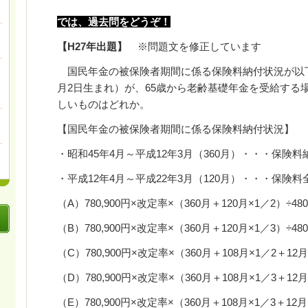
では、過去問をどうぞ！
【
H27
年出題】
※問題文を修正しています
国民年金の被保険者期間に係る保険料納付状況が以
月
2
日生まれ）が、
65
歳から老齢基礎年金を受給する
しいものはどれか。
【国民年金の被保険者期間に係る保険料納付状況】
・昭和
45
年
4
月～平成
12
年
3
月（
360
月）・・・保険料
・平成
12
年
4
月～平成
22
年
3
月（
120
月）・・・保険料
（A）
780,900
円×改定率
×
（
360
月＋
120
月
×1
／
2
）
÷480
（B）
780,900
円
×
改定率
×
（
360
月＋
120
月
×1
／
3
）
÷480
（C）
780,900
円
×
改定率
×
（
360
月＋
108
月
×1
／
2
＋
12
月
（D）
780,900
円
×
改定率
×
（
360
月＋
108
月
×1
／
3
＋
12
月
（E）
780,900
円
×
改定率
×
（
360
月＋
108
月
×1
／
3
＋
12
月